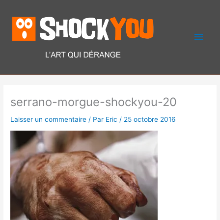
Aller
Men
au
contenu
princ
serrano-morgue-shockyou-20
Laisser un commentaire
/ Par
Eric
/
25 octobre 2016