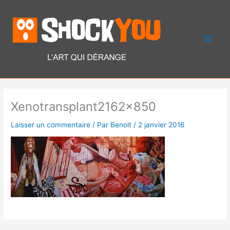
Aller
Men
au
contenu
princ
Xenotransplant2162x850
Laisser un commentaire
/ Par
Benoit
/
2 janvier 2016