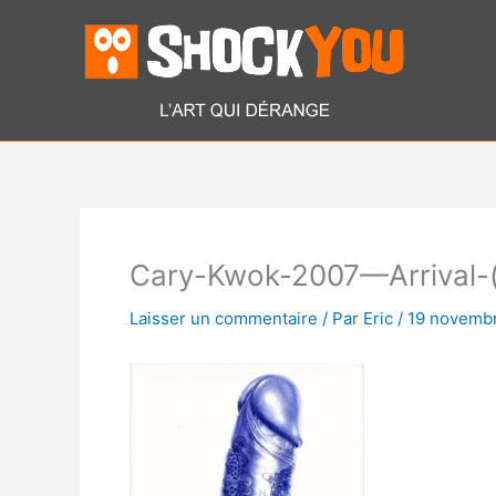
Aller
au
contenu
Cary-Kwok-2007—Arrival-(
Laisser un commentaire
/ Par
Eric
/
19 novemb