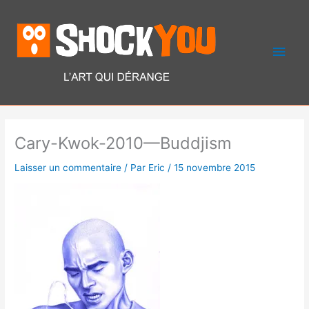
Aller
Men
au
contenu
princ
Cary-Kwok-2010—Buddjism
Laisser un commentaire
/ Par
Eric
/
15 novembre 2015