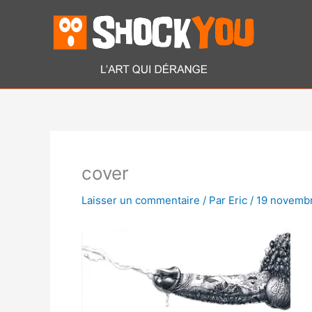
Aller
au
contenu
cover
Laisser un commentaire
/ Par
Eric
/
19 novemb