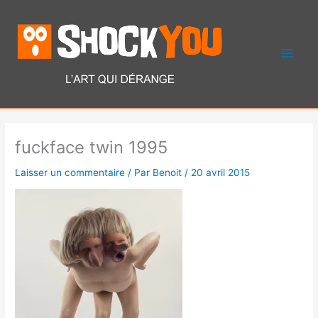
Aller
Men
au
contenu
princ
fuckface twin 1995
Laisser un commentaire
/ Par
Benoit
/
20 avril 2015