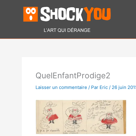
Aller
au
contenu
QuelEnfantProdige2
Laisser un commentaire
/ Par
Eric
/
26 juin 201