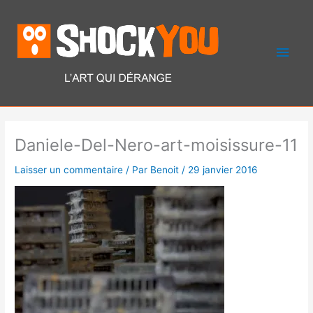
Aller
Men
au
contenu
princ
Daniele-Del-Nero-art-moisissure-11
Laisser un commentaire
/ Par
Benoit
/
29 janvier 2016