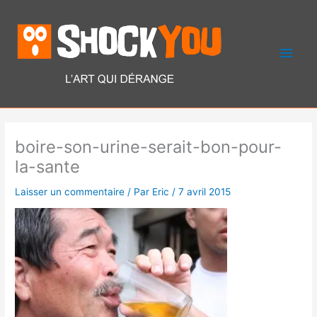
Aller
Men
au
contenu
princ
boire-son-urine-serait-bon-pour-
la-sante
Laisser un commentaire
/ Par
Eric
/
7 avril 2015