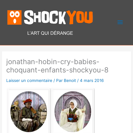
Aller
Men
au
contenu
princ
jonathan-hobin-cry-babies-
choquant-enfants-shockyou-8
Laisser un commentaire
/ Par
Benoit
/
4 mars 2016