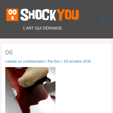
Aller
Men
au
contenu
princ
06
Laisser un commentaire
/ Par
Eric
/
30 octobre 2016