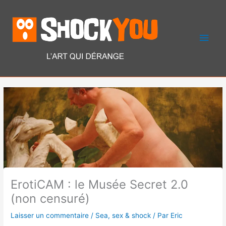
Aller
Men
au
contenu
princ
ErotiCAM : le Musée Secret 2.0
(non censuré)
Laisser un commentaire
/
Sea, sex & shock
/ Par
Eric