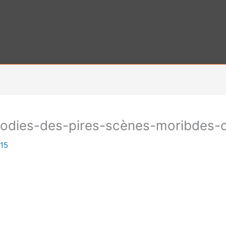
rodies-des-pires-scènes-moribdes
015