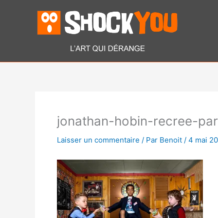
Aller
au
contenu
jonathan-hobin-recree-pa
Laisser un commentaire
/ Par
Benoit
/
4 mai 2