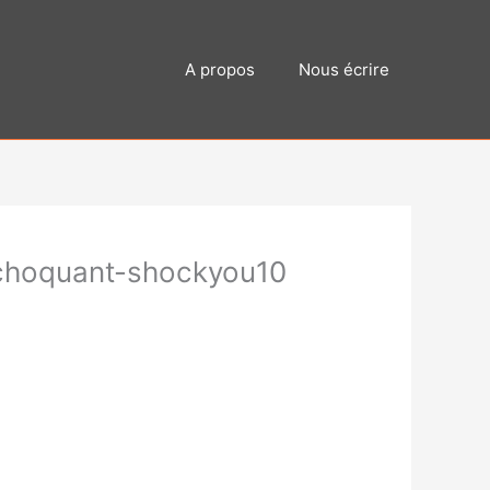
A propos
Nous écrire
-choquant-shockyou10