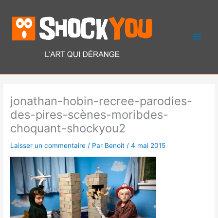
Aller
Men
au
contenu
princ
jonathan-hobin-recree-parodies-
des-pires-scènes-moribdes-
choquant-shockyou2
Laisser un commentaire
/ Par
Benoit
/
4 mai 2015