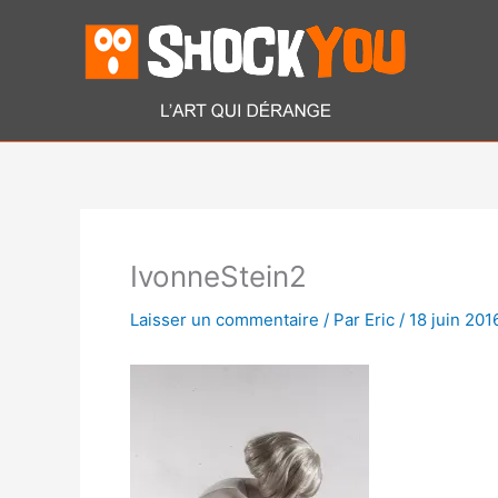
Aller
au
contenu
IvonneStein2
Laisser un commentaire
/ Par
Eric
/
18 juin 201