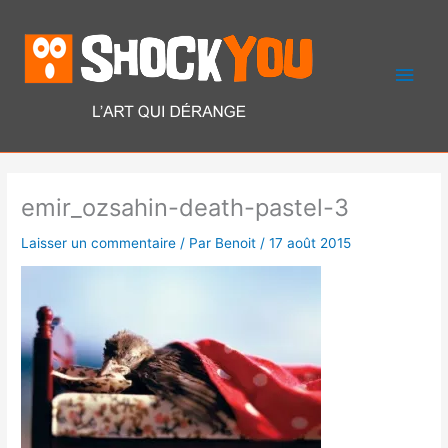
Aller
Men
au
contenu
princ
emir_ozsahin-death-pastel-3
Laisser un commentaire
/ Par
Benoit
/
17 août 2015