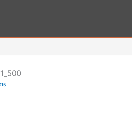
o1_500
015