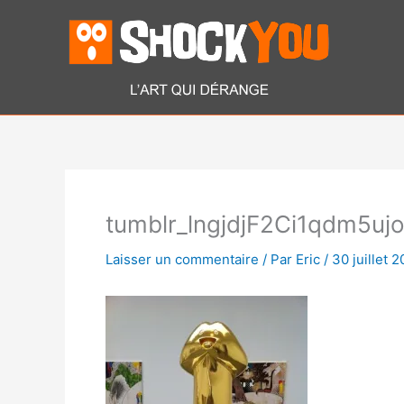
Aller
au
contenu
tumblr_lngjdjF2Ci1qdm5uj
Laisser un commentaire
/ Par
Eric
/
30 juillet 2