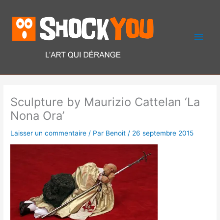
Aller
Men
au
contenu
princ
Sculpture by Maurizio Cattelan ‘La
Nona Ora’
Laisser un commentaire
/ Par
Benoit
/
26 septembre 2015