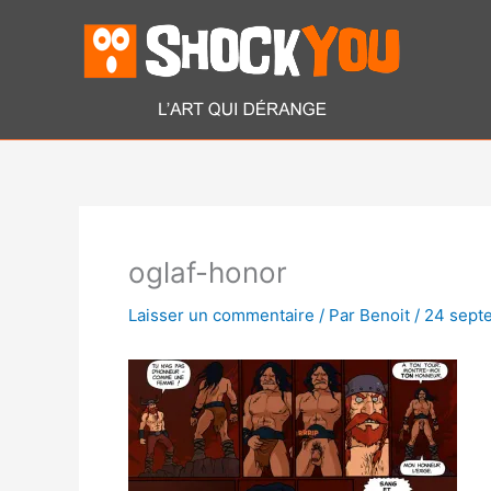
Aller
au
contenu
oglaf-honor
Laisser un commentaire
/ Par
Benoit
/
24 sept