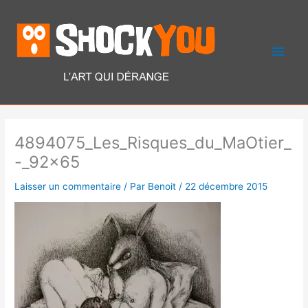
Aller
Men
au
contenu
princ
4894075_Les_Risques_du_MaOtier_
-_92x65
Laisser un commentaire
/ Par
Benoit
/
22 décembre 2015