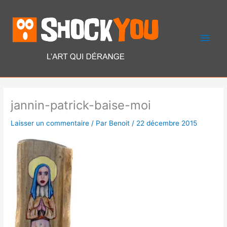
Aller
Men
au
contenu
princ
jannin-patrick-baise-moi
Laisser un commentaire
/ Par
Benoit
/
22 décembre 2015