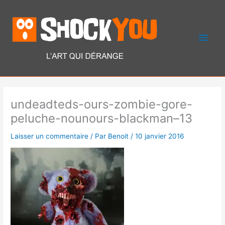
Aller
Men
au
contenu
princ
undeadteds-ours-zombie-gore-
peluche-nounours-blackman–13
Laisser un commentaire
/ Par
Benoit
/
10 janvier 2016