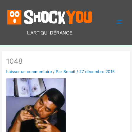
Aller
Men
au
contenu
princ
1048
Laisser un commentaire
/ Par
Benoit
/
27 décembre 2015