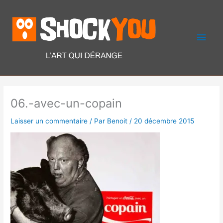
Aller
Men
au
contenu
princ
06.-avec-un-copain
Laisser un commentaire
/ Par
Benoit
/
20 décembre 2015