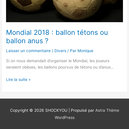
anus
?
Mondial 2018 : ballon tétons ou
ballon anus ?
Laisser un commentaire
/
Divers
/ Par
Monique
Si on nous demandait d’organiser le Mondial, les joueurs
seraient obèses, les ballons pourvus de tétons ou d’anus…
Lire la suite »
Copyright © 2026
SHOCKYOU
| Propulsé par
Astra Thème
WordPress