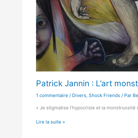
Patrick Jannin : L’art mon
1 commentaire
/
Divers
,
Shock Friends
/ Par
Be
« Je stigmatise l’hypocrisie et la monstruosit
Lire la suite »