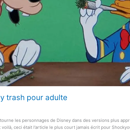
y trash pour adulte
détourne les personnages de Disney dans des versions plus app
t voilà, ceci était l’article le plus court jamais écrit pour Sho