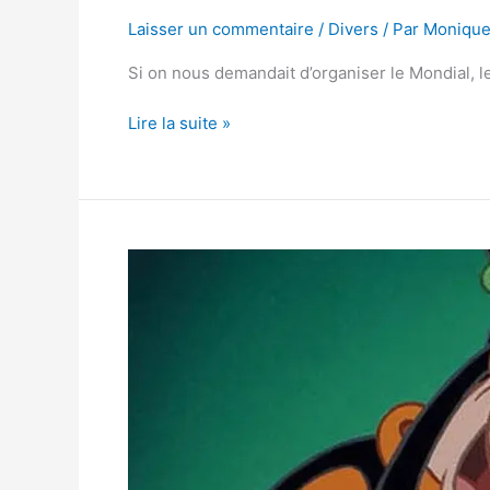
Laisser un commentaire
/
Divers
/ Par
Moniqu
Si on nous demandait d’organiser le Mondial, l
Lire la suite »
Rodolfo
Loaiza,
ou
le
Disney
trash
pour
adulte