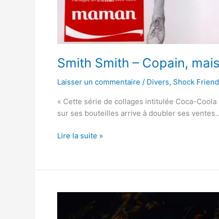
Smith Smith – Copain, mai
Laisser un commentaire
/
Divers
,
Shock Frien
« Cette série de collages intitulée Coca-Coola
sur ses bouteilles arrive à doubler ses ventes
Lire la suite »
Cindy
Sherman