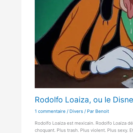
Rodolfo Loaiza, ou le Disne
1 commentaire
/
Divers
/ Par
Benoit
Rodolfo Loaiza est mexicain. Rodolfo Loaiza 
choquant. Plus trash. Plus violent. Plus sexy. E