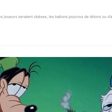
e
es joueurs seraient obèses, les ballons pourvus de tétons ou d