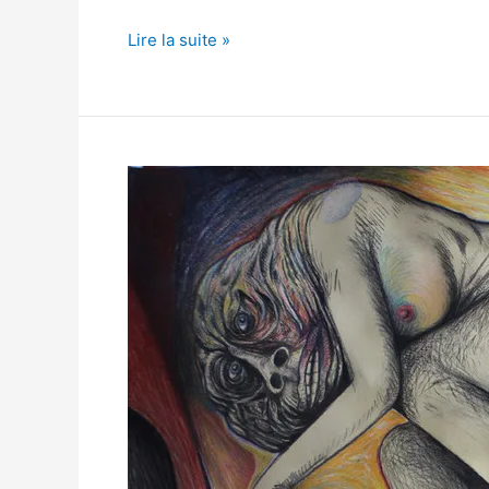
Lire la suite »
Patrick
Jannin
:
L’art
monstrueusement
bon