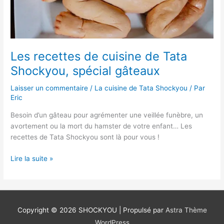
spécial
gâteaux
Les recettes de cuisine de Tata
Shockyou, spécial gâteaux
Laisser un commentaire
/
La cuisine de Tata Shockyou
/ Par
Eric
Besoin d’un gâteau pour agrémenter une veillée funèbre, un
avortement ou la mort du hamster de votre enfant… Les
recettes de Tata Shockyou sont là pour vous !
Lire la suite »
Copyright © 2026
SHOCKYOU
| Propulsé par
Astra Thème
WordPress