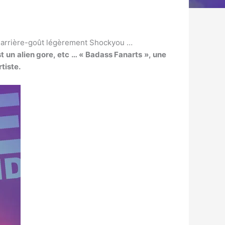
un arrière-goût légèrement Shockyou …
st un alien gore, etc … « Badass Fanarts », une
rtiste.