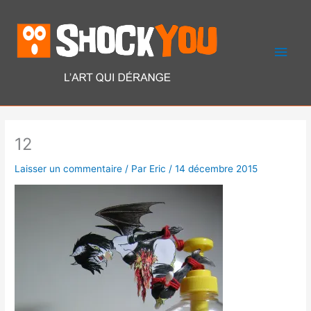
Aller
Men
au
contenu
princ
12
Laisser un commentaire
/ Par
Eric
/
14 décembre 2015