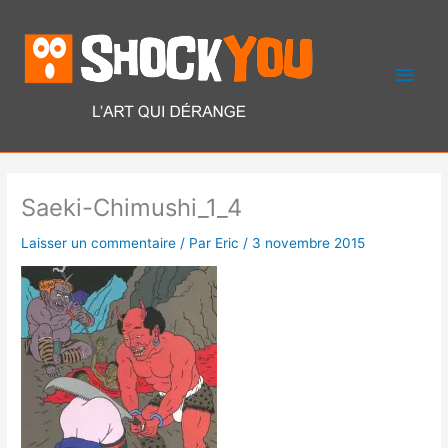
Aller
Men
au
contenu
princ
Saeki-Chimushi_1_4
Laisser un commentaire
/ Par
Eric
/
3 novembre 2015