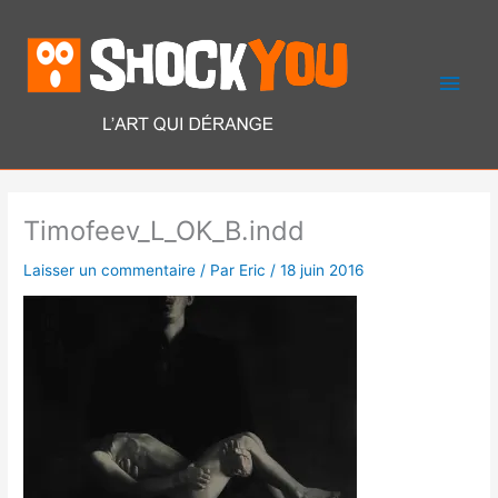
Aller
Men
au
contenu
princ
Timofeev_L_OK_B.indd
Laisser un commentaire
/ Par
Eric
/
18 juin 2016