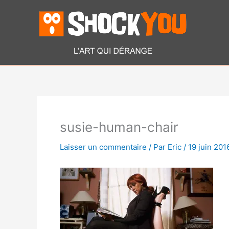
Aller
au
contenu
susie-human-chair
Laisser un commentaire
/ Par
Eric
/
19 juin 201