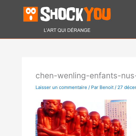
Aller
au
contenu
chen-wenling-enfants-nus
Laisser un commentaire
/ Par
Benoit
/
27 déce