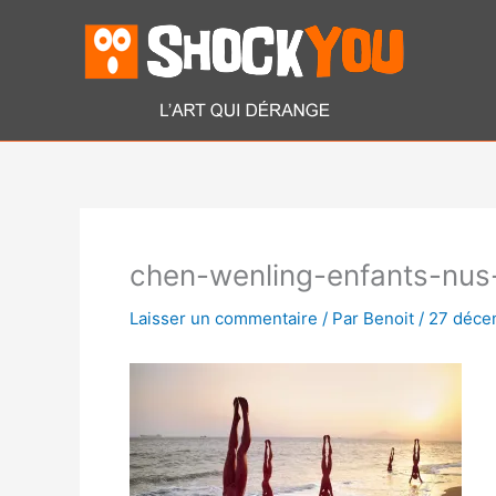
Aller
au
contenu
chen-wenling-enfants-nus
Laisser un commentaire
/ Par
Benoit
/
27 déce