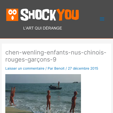
Aller
Men
au
contenu
princ
chen-wenling-enfants-nus-chinois-
rouges-garçons-9
Laisser un commentaire
/ Par
Benoit
/
27 décembre 2015