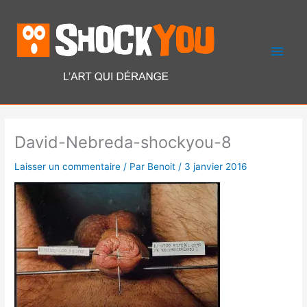
Aller
Men
au
contenu
princ
David-Nebreda-shockyou-8
Laisser un commentaire
/ Par
Benoit
/
3 janvier 2016