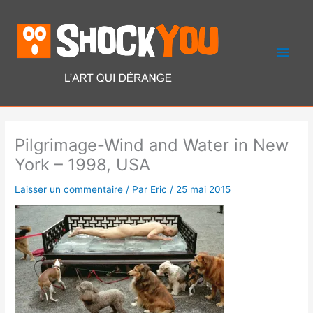
Aller
Men
au
contenu
princ
Pilgrimage-Wind and Water in New
York – 1998, USA
Laisser un commentaire
/ Par
Eric
/
25 mai 2015