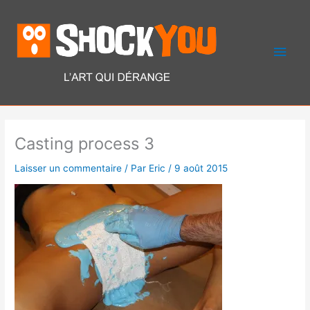
Aller
Men
au
contenu
princ
Casting process 3
Laisser un commentaire
/ Par
Eric
/
9 août 2015