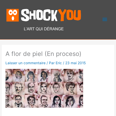
Aller
Men
au
contenu
princ
A flor de piel (En proceso)
Laisser un commentaire
/ Par
Eric
/
23 mai 2015