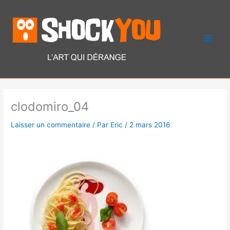
Aller
Men
au
contenu
princ
clodomiro_04
Laisser un commentaire
/ Par
Eric
/
2 mars 2016