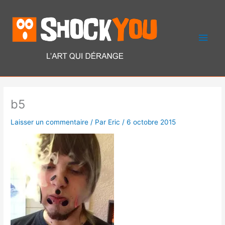
Aller
Men
au
contenu
princ
b5
Laisser un commentaire
/ Par
Eric
/
6 octobre 2015