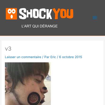
Aller
Men
au
contenu
princ
v3
Laisser un commentaire
/ Par
Eric
/
6 octobre 2015