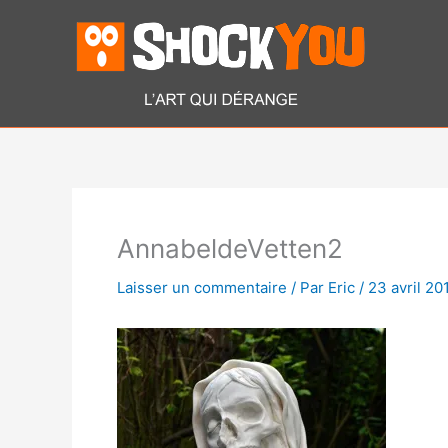
Aller
au
contenu
AnnabeldeVetten2
Laisser un commentaire
/ Par
Eric
/
23 avril 20