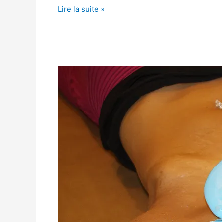
Lire la suite »
Jamie
McCartney
:
un
mur
de
vagins
!