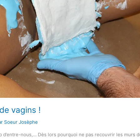
de vagins !
ar
Soeur Josèphe
oup d’entre-nous,… Dès lors pourquoi ne pas recouvrir les murs 