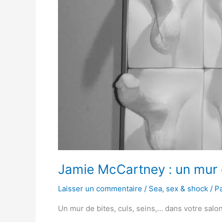
mur
de
bites
!
Jamie McCartney : un mur d
Laisser un commentaire
/
Sea, sex & shock
/ P
Un mur de bites, culs, seins,… dans votre sal