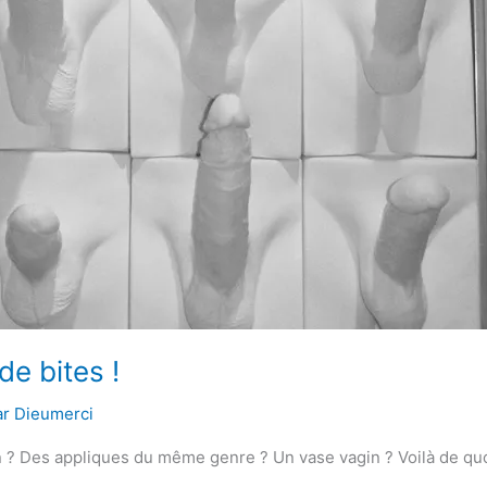
e bites !
ar
Dieumerci
on ? Des appliques du même genre ? Un vase vagin ? Voilà de q