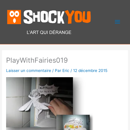
Aller
Men
au
contenu
princ
PlayWithFairies019
Laisser un commentaire
/ Par
Eric
/
12 décembre 2015