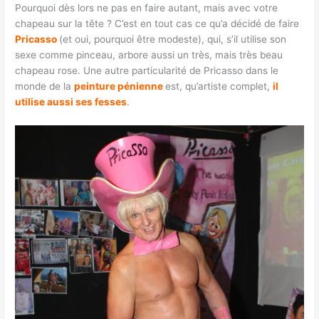
Pourquoi dès lors ne pas en faire autant, mais avec votre
chapeau sur la tête ? C’est en tout cas ce qu’a décidé de faire
Pricasso
(et oui, pourquoi être modeste), qui, s’il utilise son
sexe comme pinceau, arbore aussi un très, mais très beau
chapeau rose. Une autre particularité de Pricasso dans le
monde de la
peinture
pénienne
est, qu’artiste complet,
il
utilise aussi ses fesses
.