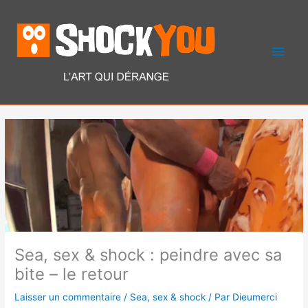
Aller
Men
au
contenu
princ
Sea, sex & shock : peindre avec sa
bite – le retour
Laisser un commentaire
/
Sea, sex & shock
/ Par
Dieumerci