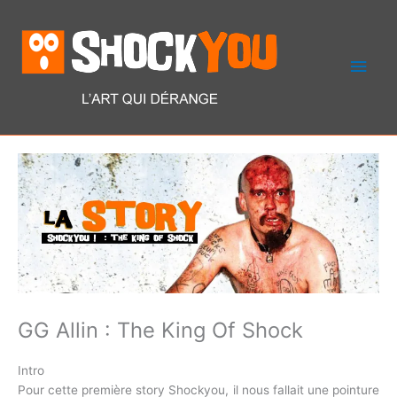
Aller
Men
au
contenu
princ
GG Allin : The King Of Shock
Intro
Pour cette première story Shockyou, il nous fallait une pointure