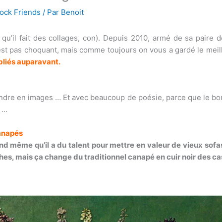
ock Friends
/ Par
Benoit
 qu’il fait des collages, con). Depuis 2010, armé de sa paire 
n’est pas choquant, mais comme toujours on vous a gardé le meil
bliés auparavant.
ndre en images … Et avec beaucoup de poésie, parce que le bon g
e …
canapés
nd même qu’il a du talent pour mettre en valeur de vieux sofas 
hes, mais ça change du traditionnel canapé en cuir noir des c