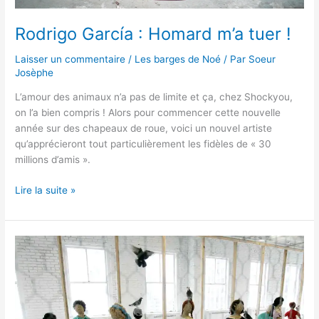
Rodrigo García : Homard m’a tuer !
Laisser un commentaire
/
Les barges de Noé
/ Par
Soeur
Josèphe
L’amour des animaux n’a pas de limite et ça, chez Shockyou,
on l’a bien compris ! Alors pour commencer cette nouvelle
année sur des chapeaux de roue, voici un nouvel artiste
qu’apprécieront tout particulièrement les fidèles de « 30
millions d’amis ».
Lire la suite »
Kader
Attia
:
Des
enfants