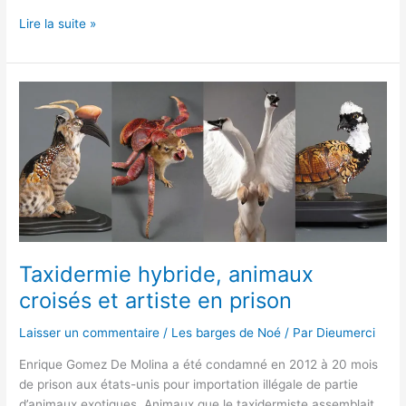
Lire la suite »
Taxidermie
hybride,
animaux
croisés
et
artiste
en
prison
Taxidermie hybride, animaux
croisés et artiste en prison
Laisser un commentaire
/
Les barges de Noé
/ Par
Dieumerci
Enrique Gomez De Molina a été condamné en 2012 à 20 mois
de prison aux états-unis pour importation illégale de partie
d’animaux exotiques. Animaux que le taxidermiste assemblait