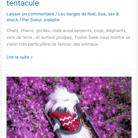
tentacule
Laisser un commentaire
/
Les barges de Noé
,
Sea, sex &
shock
/ Par
Soeur Josèphe
Chats, chiens, gorilles, mais aussi serpents, coqs, éléphants,
vers de terre.. et surtout poulpes, Toshio Saek nous montre sa
vision très particulière de l’amour des animaux.
Lire la suite »
Des
animaux
morts
photographiés
et
mis
en
scène
…