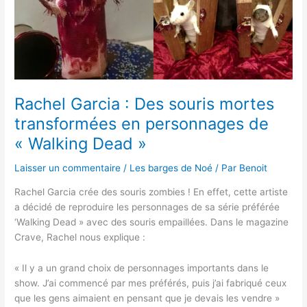
souris
mortes
transformées
en
personnages
de
« Walking
Rachel Garcia : Des souris mortes
Dead »
transformées en personnages de
« Walking Dead »
Laisser un commentaire
/
Les barges de Noé
/ Par
Benoit
Rachel Garcia crée des souris zombies ! En effet, cette artiste
a décidé de reproduire les personnages de sa série préférée
‘Walking Dead » avec des souris empaillées. Dans le magazine
Crave, Rachel nous explique :
« Il y a un grand choix de personnages importants dans le
show. J’ai commencé par mes préférés, puis j’ai fabriqué ceux
que les gens aimaient en pensant que je devais les vendre »