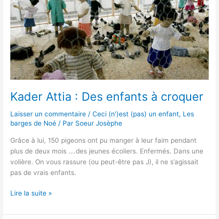
à
croquer
Kader Attia : Des enfants à croquer
Laisser un commentaire
/
Ceci (n')est (pas) un enfant
,
Les
barges de Noé
/ Par
Soeur Josèphe
Grâce à lui, 150 pigeons ont pu manger à leur faim pendant
plus de deux mois ….des jeunes écoliers. Enfermés. Dans une
volière. On vous rassure (ou peut-être pas J), il ne s’agissait
pas de vrais enfants.
Lire la suite »