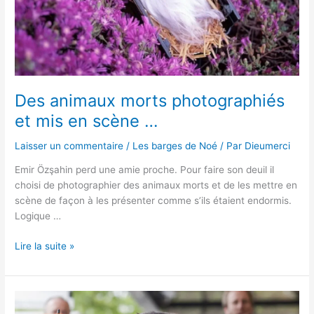
Des animaux morts photographiés
et mis en scène …
Laisser un commentaire
/
Les barges de Noé
/ Par
Dieumerci
Emir Özşahin perd une amie proche. Pour faire son deuil il
choisi de photographier des animaux morts et de les mettre en
scène de façon à les présenter comme s’ils étaient endormis.
Logique …
Lire la suite »
Chat
vole