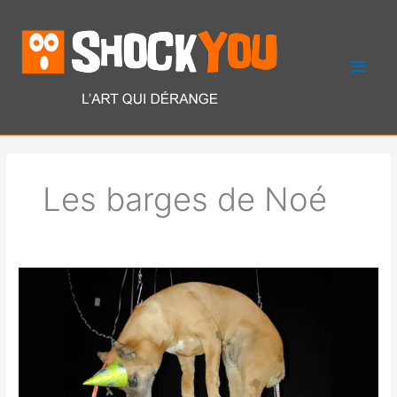
Aller
Men
au
contenu
princ
Les barges de Noé
Jan
FABRE
–
L’art
suspendu
qui
a