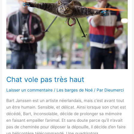
pas
très
haut
Chat vole pas très haut
Laisser un commentaire
/
Les barges de Noé
/ Par
Dieumerci
Bart Janssen est un artiste néerlandais, mais c’est avant tout
un être humain. Sensible, et délicat. Ainsi lorsque son chat est
décédé, Bart, inconsolable, décide de prolonger sa mémoire
en faisant empailler l’animal. Et sans doute parce qu’il n’avait
pas de cheminée pour déposer la dépouille, il décide d’en faire
un hélicoptère télécommandé. Une quadrirotors,