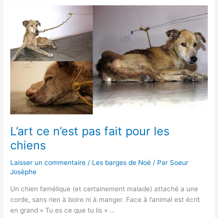
L’art
ce
n’est
pas
fait
pour
les
chiens
L’art ce n’est pas fait pour les
chiens
Laisser un commentaire
/
Les barges de Noé
/ Par
Soeur
Josèphe
Un chien famélique (et certainement malade) attaché a une
corde, sans rien à boire ni à manger. Face à l’animal est écrit
en grand « Tu es ce que tu lis » …