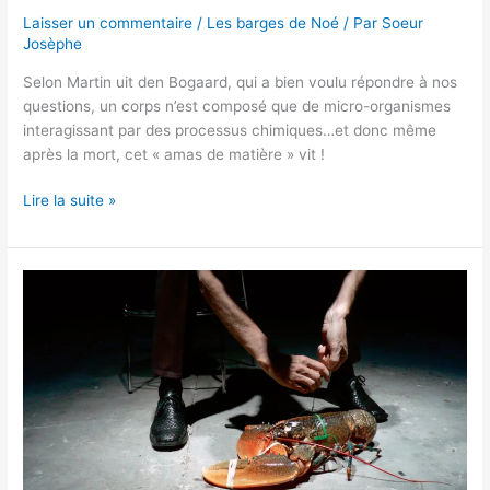
Laisser un commentaire
/
Les barges de Noé
/ Par
Soeur
Josèphe
Selon Martin uit den Bogaard, qui a bien voulu répondre à nos
questions, un corps n’est composé que de micro-organismes
interagissant par des processus chimiques…et donc même
après la mort, cet « amas de matière » vit !
Lire la suite »
Rodrigo
García
:
Homard
m’a
tuer
!